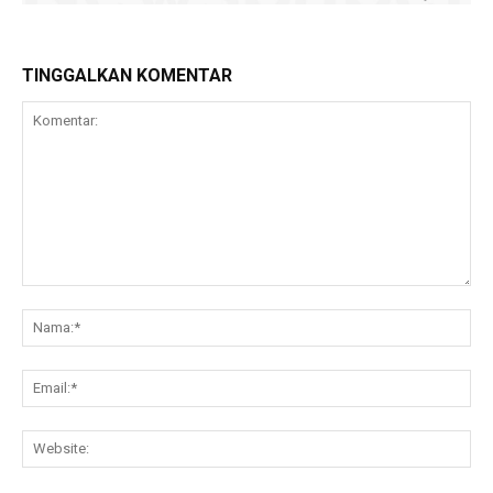
TINGGALKAN KOMENTAR
Komentar:
Na
Ema
Web