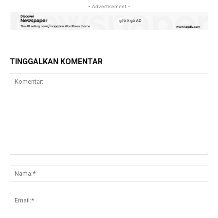
- Advertisement -
TINGGALKAN KOMENTAR
Komentar:
Na
Ema