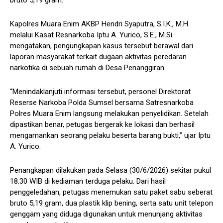
bruto 5,19 gram.
Kapolres Muara Enim AKBP Hendri Syaputra, S.I.K., M.H.
melalui Kasat Resnarkoba Iptu A. Yurico, S.E., M.Si.
mengatakan, pengungkapan kasus tersebut berawal dari
laporan masyarakat terkait dugaan aktivitas peredaran
narkotika di sebuah rumah di Desa Penanggiran.
“Menindaklanjuti informasi tersebut, personel Direktorat
Reserse Narkoba Polda Sumsel bersama Satresnarkoba
Polres Muara Enim langsung melakukan penyelidikan. Setelah
dipastikan benar, petugas bergerak ke lokasi dan berhasil
mengamankan seorang pelaku beserta barang bukti,” ujar Iptu
A. Yurico.
Penangkapan dilakukan pada Selasa (30/6/2026) sekitar pukul
18.30 WIB di kediaman terduga pelaku. Dari hasil
penggeledahan, petugas menemukan satu paket sabu seberat
bruto 5,19 gram, dua plastik klip bening, serta satu unit telepon
genggam yang diduga digunakan untuk menunjang aktivitas