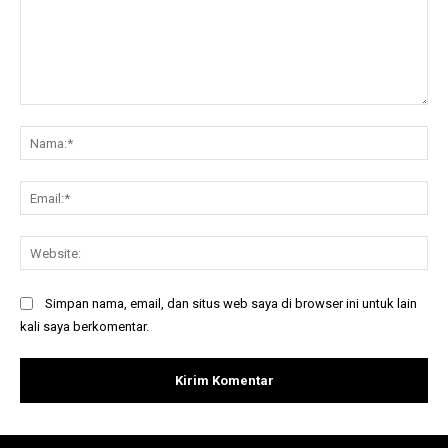
Komentar:
Na
Ema
Web
Simpan nama, email, dan situs web saya di browser ini untuk lain
kali saya berkomentar.