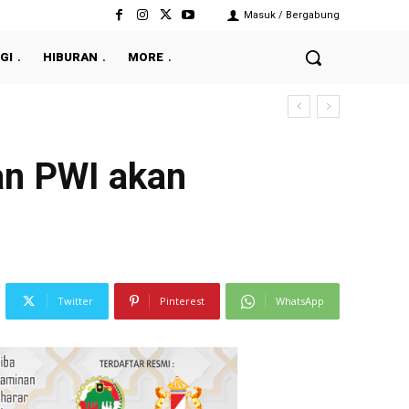
Masuk / Bergabung
GI
HIBURAN
MORE
kin Hansi Flick Terpesona
an PWI akan
Twitter
Pinterest
WhatsApp