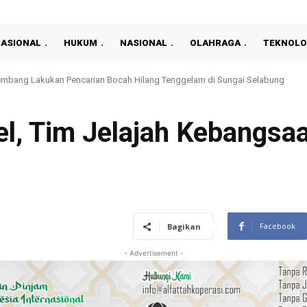
NASIONAL
HUKUM
NASIONAL
OLAHRAGA
TEKNOLO
 100 Persen, Kecepatan dan Kemampuan Finishing Karim Adeyemi Langsung Bi
el, Tim Jelajah Kebangsa
Facebook
Bagikan
- Advertisement -