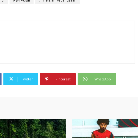
nci
PWI Pusat
tim jelajah kebangsaan
Twitter
Pinterest
WhatsApp