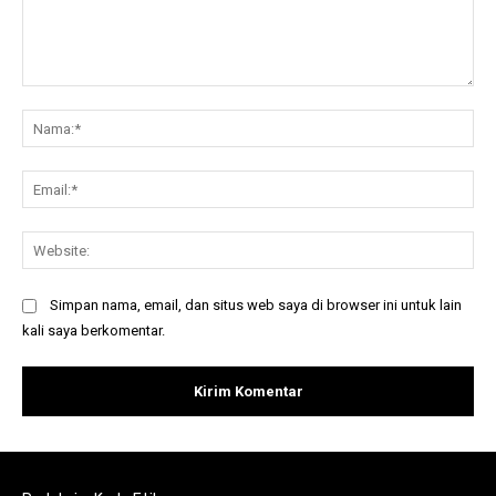
Komentar:
Na
Ema
Web
Simpan nama, email, dan situs web saya di browser ini untuk lain
kali saya berkomentar.