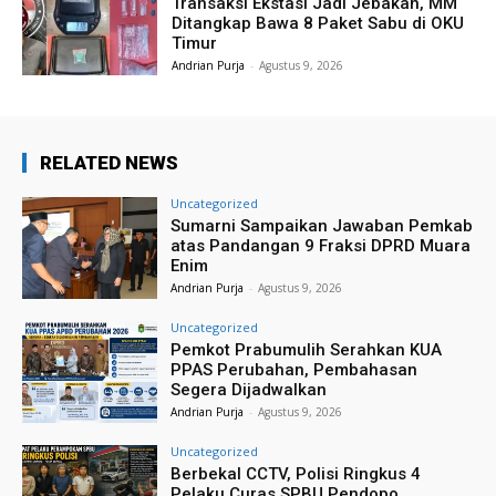
Transaksi Ekstasi Jadi Jebakan, MM
Ditangkap Bawa 8 Paket Sabu di OKU
Timur
Andrian Purja
-
Agustus 9, 2026
RELATED NEWS
Uncategorized
Sumarni Sampaikan Jawaban Pemkab
atas Pandangan 9 Fraksi DPRD Muara
Enim
Andrian Purja
-
Agustus 9, 2026
Uncategorized
Pemkot Prabumulih Serahkan KUA
PPAS Perubahan, Pembahasan
Segera Dijadwalkan
Andrian Purja
-
Agustus 9, 2026
Uncategorized
Berbekal CCTV, Polisi Ringkus 4
Pelaku Curas SPBU Pendopo