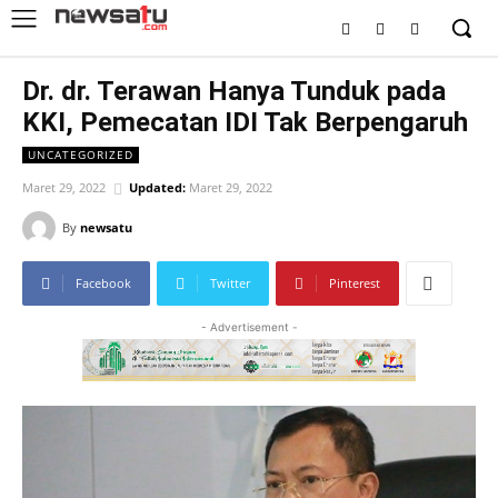
Dr. dr. Terawan Hanya Tunduk pada
KKI, Pemecatan IDI Tak Berpengaruh
UNCATEGORIZED
Maret 29, 2022
Updated:
Maret 29, 2022
By
newsatu
Facebook
Twitter
Pinterest
- Advertisement -