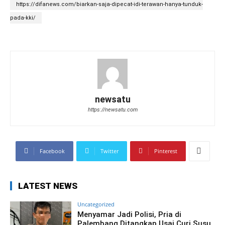
https://difanews.com/biarkan-saja-dipecat-idi-terawan-hanya-tunduk-
pada-kki/
newsatu
https://newsatu.com
Facebook
Twitter
Pinterest
LATEST NEWS
Uncategorized
Menyamar Jadi Polisi, Pria di
Palembang Ditangkap Usai Curi Susu