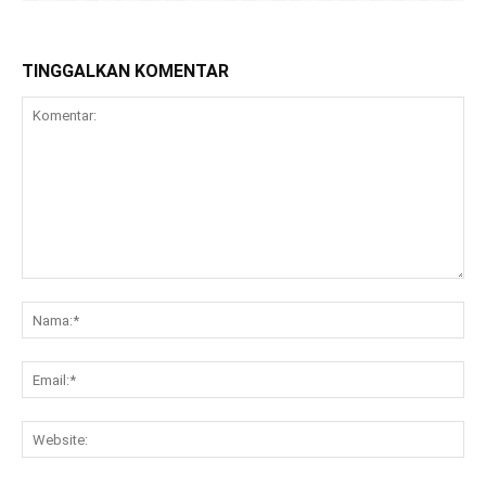
TINGGALKAN KOMENTAR
Komentar:
Na
Ema
Web