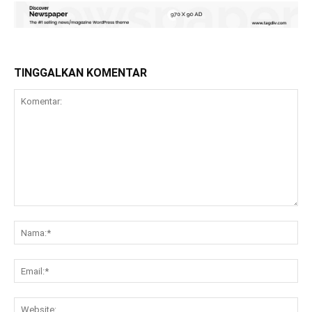
TINGGALKAN KOMENTAR
Komentar:
Na
Ema
Web