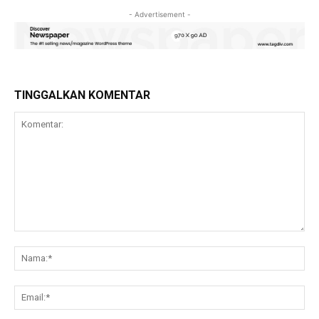
- Advertisement -
TINGGALKAN KOMENTAR
Komentar:
Na
Ema