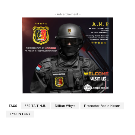
- Advertisement -
TAGS
BERITA TINJU
Dillian Whyte
Promotor Eddie Hearn
TYSON FURY