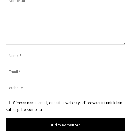
Komentar:
Na
Ema
Web
Simpan nama, email, dan situs web saya di browser ini untuk lain
kali saya berkomentar.