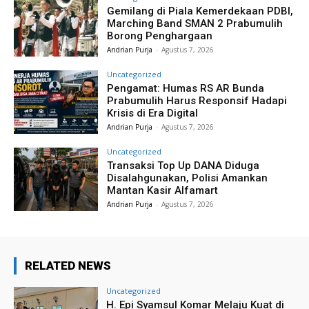
Gemilang di Piala Kemerdekaan PDBI,
Marching Band SMAN 2 Prabumulih
Borong Penghargaan
Andrian Purja
-
Agustus 7, 2026
Uncategorized
Pengamat: Humas RS AR Bunda
Prabumulih Harus Responsif Hadapi
Krisis di Era Digital
Andrian Purja
-
Agustus 7, 2026
Uncategorized
Transaksi Top Up DANA Diduga
Disalahgunakan, Polisi Amankan
Mantan Kasir Alfamart
Andrian Purja
-
Agustus 7, 2026
RELATED NEWS
Uncategorized
H. Epi Syamsul Komar Melaju Kuat di