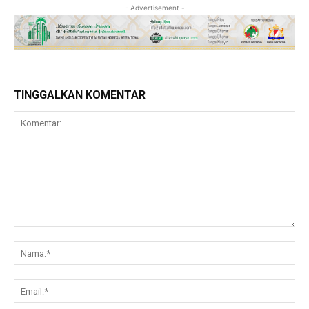
- Advertisement -
TINGGALKAN KOMENTAR
Komentar:
Na
Ema