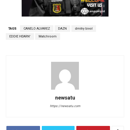
TAGS
CANELO ALVAREZ
DAZN
dmitry bivol
EDDIE HEARN'
Matchroom
newsatu
https://newsatu.com