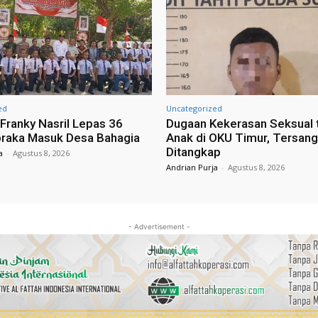
ed
Uncategorized
ranky Nasril Lepas 36
Dugaan Kekerasan Seksual 
raka Masuk Desa Bahagia
Anak di OKU Timur, Tersan
Ditangkap
a
-
Agustus 8, 2026
Andrian Purja
-
Agustus 8, 2026
- Advertisement -