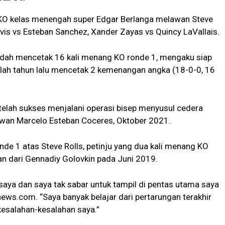
a KO kelas menengah super Edgar Berlanga melawan Steve
vis vs Esteban Sanchez, Xander Zayas vs Quincy LaVallais.
udah mencetak 16 kali menang KO ronde 1, mengaku siap
lah tahun lalu mencetak 2 kemenangan angka (18-0-0, 16
etelah sukses menjalani operasi bisep menyusul cedera
wan Marcelo Esteban Coceres, Oktober 2021.
de 1 atas Steve Rolls, petinju yang dua kali menang KO
n dari Gennadiy Golovkin pada Juni 2019.
saya dan saya tak sabar untuk tampil di pentas utama saya
htnews.com. “Saya banyak belajar dari pertarungan terakhir
kesalahan-kesalahan saya.”