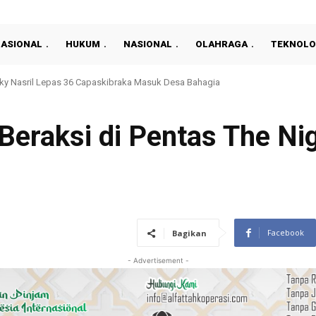
NASIONAL
HUKUM
NASIONAL
OLAHRAGA
TEKNOLO
asan Seksual terhadap Anak di OKU Timur, Tersangka Ditangkap
Beraksi di Pentas The Ni
Facebook
Bagikan
- Advertisement -