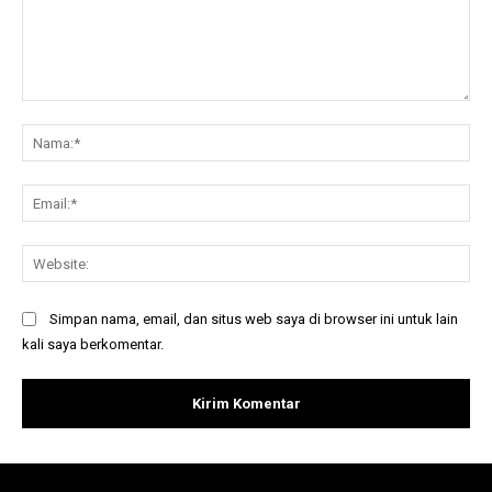
Komentar:
Na
Ema
Web
Simpan nama, email, dan situs web saya di browser ini untuk lain
kali saya berkomentar.