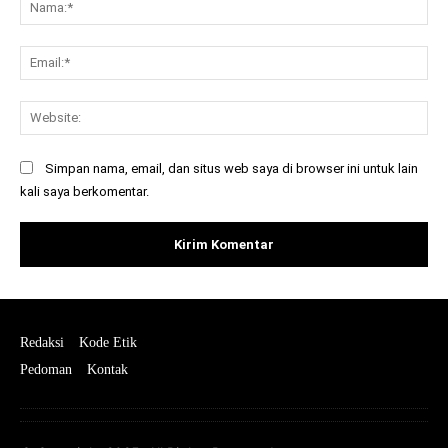
Na
Ema
Web
Simpan nama, email, dan situs web saya di browser ini untuk lain
kali saya berkomentar.
Redaksi
Kode Etik
Pedoman
Kontak