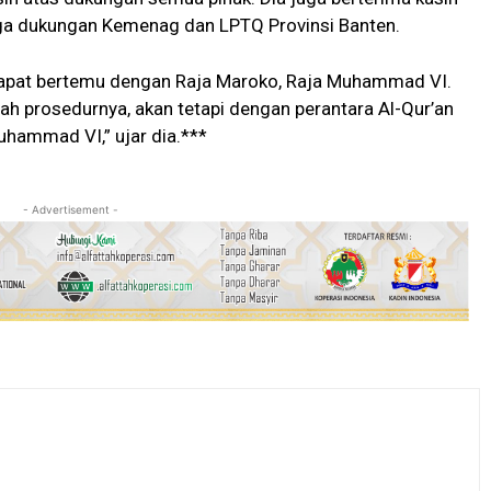
uga dukungan Kemenag dan LPTQ Provinsi Banten.
dapat bertemu dengan Raja Maroko, Raja Muhammad VI.
h prosedurnya, akan tetapi dengan perantara Al-Qur’an
hammad VI,” ujar dia.***
- Advertisement -