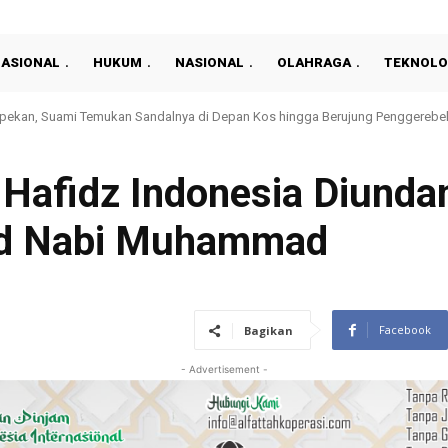
NASIONAL
HUKUM
NASIONAL
OLAHRAGA
TEKNOLO
ekan, Suami Temukan Sandalnya di Depan Kos hingga Berujung Penggerebekan
awan Singapura Hentikan Langkah Garuda Di Piala AFF 2026
Hafidz Indonesia Diunda
id Nabi Muhammad
Facebook
Bagikan
- Advertisement -