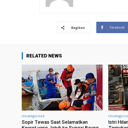
Facebook
Bagikan
RELATED NEWS
Uncategorized
Uncategoriz
Sopir Tewas Saat Selamatkan
Istri Hi
Kernet yang Jatuh ke Sungai Baung,
Temukan 