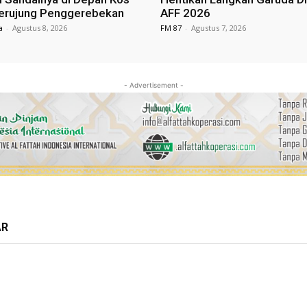
erujung Penggerebekan
AFF 2026
a
-
Agustus 8, 2026
FM 87
-
Agustus 7, 2026
- Advertisement -
AR