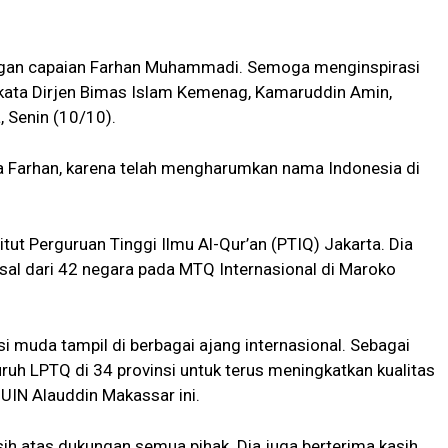
ngan capaian Farhan Muhammadi. Semoga menginspirasi
 kata Dirjen Bimas Islam Kemenag, Kamaruddin Amin,
 Senin (10/10).
a Farhan, karena telah mengharumkan nama Indonesia di
tut Perguruan Tinggi Ilmu Al-Qur’an (PTIQ) Jakarta. Dia
asal dari 42 negara pada MTQ Internasional di Maroko
muda tampil di berbagai ajang internasional. Sebagai
ruh LPTQ di 34 provinsi untuk terus meningkatkan kualitas
 UIN Alauddin Makassar ini.
ih atas dukungan semua pihak. Dia juga berterima kasih