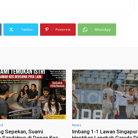
Twitter
Pinterest
WhatsApp
ed
News
lang Sepekan, Suami
Imbang 1-1 Lawan Singapur
Sandalnya di Depan Kos
Hentikan Langkah Garuda Di