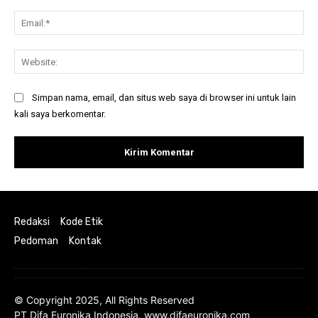
Ema
Web
Simpan nama, email, dan situs web saya di browser ini untuk lain
kali saya berkomentar.
Redaksi
Kode Etik
Pedoman
Kontak
© Copyright 2025, All Rights Reserved
PT Difa Euronika Indonesia. www.difaeuronika.com