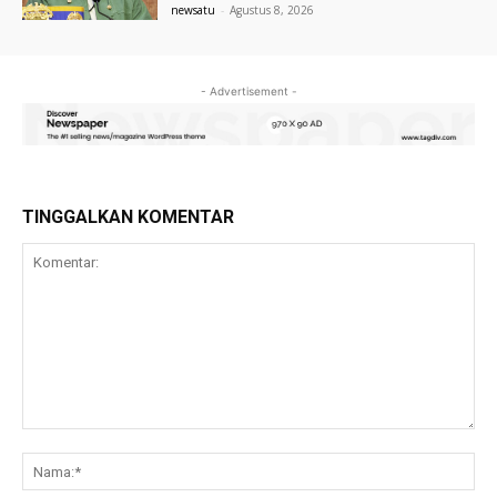
newsatu
-
Agustus 8, 2026
- Advertisement -
TINGGALKAN KOMENTAR
Komentar:
Na