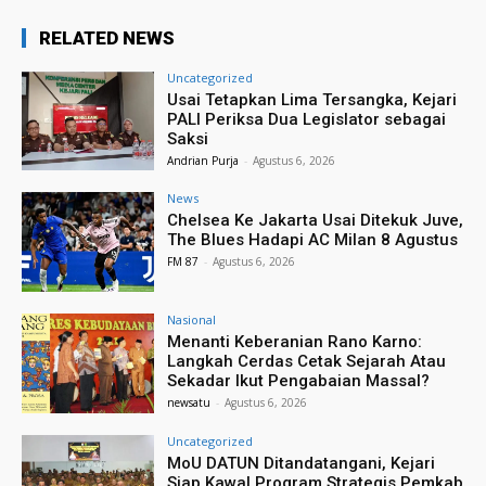
RELATED NEWS
Uncategorized
Usai Tetapkan Lima Tersangka, Kejari
PALI Periksa Dua Legislator sebagai
Saksi
Andrian Purja
-
Agustus 6, 2026
News
Chelsea Ke Jakarta Usai Ditekuk Juve,
The Blues Hadapi AC Milan 8 Agustus
FM 87
-
Agustus 6, 2026
Nasional
Menanti Keberanian Rano Karno:
Langkah Cerdas Cetak Sejarah Atau
Sekadar Ikut Pengabaian Massal?
newsatu
-
Agustus 6, 2026
Uncategorized
MoU DATUN Ditandatangani, Kejari
Siap Kawal Program Strategis Pemkab