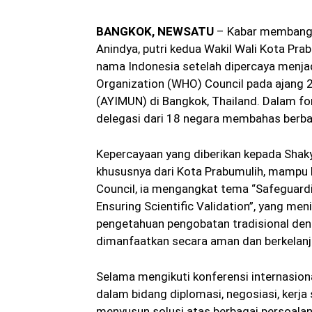
BANGKOK, NEWSATU
– Kabar membangg
Anindya, putri kedua Wakil Wali Kota Pra
nama Indonesia setelah dipercaya menjad
Organization (WHO) Council pada ajang 2
(AYIMUN) di Bangkok, Thailand. Dalam fo
delegasi dari 18 negara membahas berbag
Kepercayaan yang diberikan kepada Shak
khususnya dari Kota Prabumulih, mampu 
Council, ia mengangkat tema “Safeguardi
Ensuring Scientific Validation”, yang me
pengetahuan pengobatan tradisional de
dimanfaatkan secara aman dan berkelanj
Selama mengikuti konferensi internasio
dalam bidang diplomasi, negosiasi, kerja s
menyusun solusi atas berbagai persoala