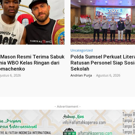
Uncategorized
 Mason Resmi Terima Sabuk
Polda Sumsel Perkuat Litera
nia WBO Kelas Ringan dari
Ratusan Personel Siap Sosia
Lomachenko
Sekolah
ustus 6, 2026
Andrian Purja
-
Agustus 6, 2026
- Advertisement -