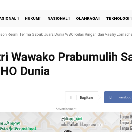
ASIONAL
HUKUM
NASIONAL
OLAHRAGA
TEKNOLOGI
 Perkuat Literasi AI, Ratusan Personel Siap Sosialisasi ke Sekolah
utri Wawako Prabumulih 
WHO Dunia
Faceboo
Bagikan
- Advertisement -