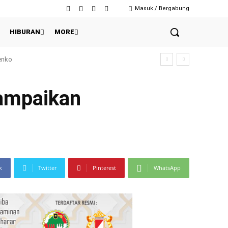
Masuk / Bergabung
HIBURAN
MORE
Sampaikan
k
Twitter
Pinterest
WhatsApp