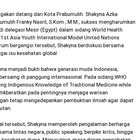
akan datang dari Kota Prabumulih. Shakyna Azka
bumulih Franky Nasril, S.Kom., M.M., sukses mengharumkan
i delegasi Mesir (Egypt) dalam sidang World Health
1st Asia Youth International Model United Nations
rum bergengsi tersebut, Shakyna berdiskusi bersama
ai isu kesehatan global.
yna menjadi bukti bahwa generasi muda Indonesia,
bersaing di panggung internasional. Pada sidang WHO
ng Indigenous Knowledge of Traditional Medicine while
nitikberatkan pada pentingnya menjaga warisan
ngan tetap mengedepankan pembuktian ilmiah agar dapat
utan.
nal tersebut, Shakyna memperoleh pengalaman berharga
ama lintas negara, public speaking, berpikir kritis, hingga
n kesehatan dunia. Menurutnya, masa depan pengobatan