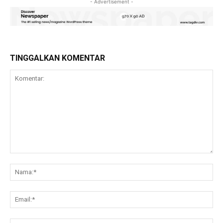
- Advertisement -
TINGGALKAN KOMENTAR
Komentar:
Na
Ema