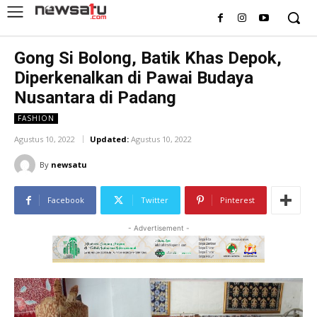
Gong Si Bolong, Batik Khas Depok,
Diperkenalkan di Pawai Budaya
Nusantara di Padang
FASHION
Agustus 10, 2022
Updated:
Agustus 10, 2022
By
newsatu
Facebook
Twitter
Pinterest
- Advertisement -