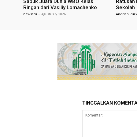
Sabuk Juara Dunia WBO Kelas
Ratusan 
Ringan dari Vasiliy Lomachenko
Sekolah
newsatu
-
Agustus 6, 2026
Andrian Purj
TINGGALKAN KOMENT