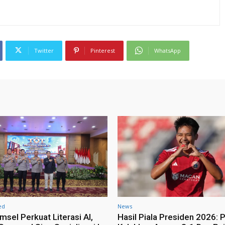
Twitter
Pinterest
WhatsApp
ed
News
msel Perkuat Literasi AI,
Hasil Piala Presiden 2026: P