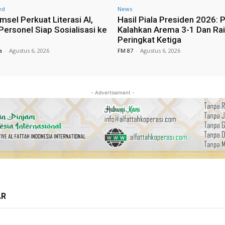
ed
News
msel Perkuat Literasi AI,
Hasil Piala Presiden 2026: P
Personel Siap Sosialisasi ke
Kalahkan Arema 3-1 Dan Ra
Peringkat Ketiga
a
-
Agustus 6, 2026
FM 87
-
Agustus 6, 2026
- Advertisement -
AR