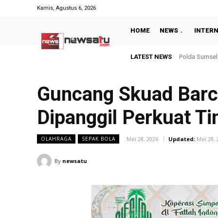
Kamis, Agustus 6, 2026
HOME
NEWS
INTER
LATEST NEWS
Polda Sumsel Perk
Hasil Piala P
Guncang Skuad Barca
Dipanggil Perkuat T
Mei 28, 2026
Updated:
Mei 28, 
OLAHRAGA
SEPAK BOLA
By
newsatu