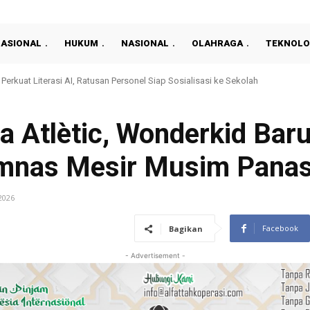
NASIONAL
HUKUM
NASIONAL
OLAHRAGA
TEKNOLO
uat Literasi AI, Ratusan Personel Siap Sosialisasi ke Sekolah
residen 2026: Persija Kalahkan Arema 3-1 Dan Raih Peringkat Ketiga
 Atlètic, Wonderkid Bar
imnas Mesir Musim Panas 
2026
Facebook
Bagikan
- Advertisement -