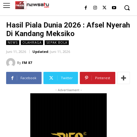
Hasil Piala Dunia 2026 : Afsel Nyerah
Di Kandang Meksiko
NEWS
OLAHRAGA
SEPAK BOLA
Juni 11, 2026
Updated:
Juni 11, 2026
By
FM 87
Facebook
Twitter
Pinterest
- Advertisement -