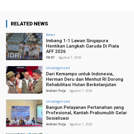
RELATED NEWS
News
Imbang 1-1 Lawan Singapura
Hentikan Langkah Garuda Di Piala
AFF 2026
FM 87
-
Agustus 7, 2026
Uncategorized
Dari Kemampo untuk Indonesia,
Herman Deru dan Menhut RI Dorong
Rehabilitasi Hutan Berkelanjutan
Andrian Purja
-
Agustus 7, 2026
Uncategorized
Bangun Pelayanan Pertanahan yang
Profesional, Kantah Prabumulih Gelar
Sosialisasi
Andrian Purja
-
Agustus 7, 2026