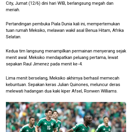
City, Jumat (12/6) dini hari WIB, berlangsung megah dan
meriah.
Pertandingan pembuka Piala Dunia kali ini, mempertemukan
tuan rumah Meksiko, melawan wakil asal Benua Hitam, Afrika
Selatan.
Kedua tim langsung menampilkan permainan menyerang sejak
menit awal. Meksiko mendapatkan peluang pertama, lewat
sepakan Raul Jimenez pada menit ke-4.
Lima menit berselang, Meksiko akhirnya berhasil memecah
kebuntuan. Sepakan keras Julian Quinones, meluncur deras
melewati hadangan dua kaki kiper Afsel, Ronwen Williams.