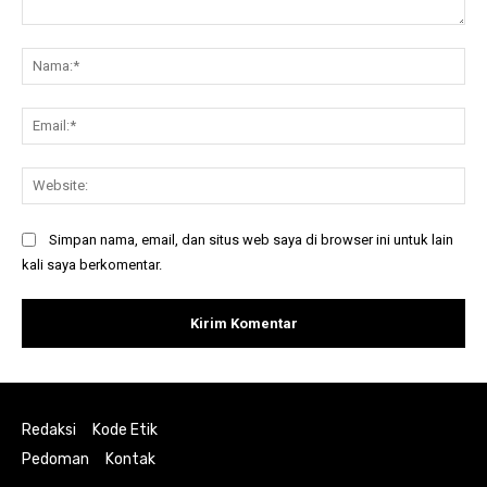
Komentar:
Na
Ema
Web
Simpan nama, email, dan situs web saya di browser ini untuk lain
kali saya berkomentar.
Redaksi
Kode Etik
Pedoman
Kontak