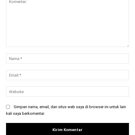
Komentar:
Na
Ema
Web
Simpan nama, email, dan situs web saya di browser ini untuk lain
kali saya berkomentar.