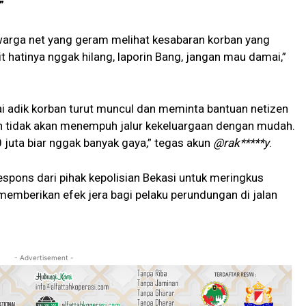
”
arga net yang geram melihat kesabaran korban yang
it hatinya nggak hilang, laporin Bang, jangan mau damai,”
 adik korban turut muncul dan meminta bantuan netizen
n tidak akan menempuh jalur kekeluargaan dengan mudah.
 juta biar nggak banyak gaya,” tegas akun
@rak*****y
.
espons dari pihak kepolisian Bekasi untuk meringkus
emberikan efek jera bagi pelaku perundungan di jalan
- Advertisement -