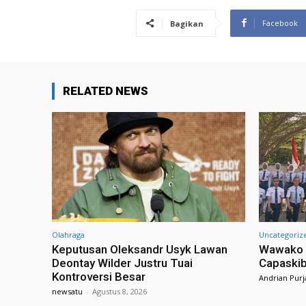
Facebook
Bagikan
RELATED NEWS
Olahraga
Uncategoriz
Keputusan Oleksandr Usyk Lawan
Wawako F
Deontay Wilder Justru Tuai
Capaskib
Kontroversi Besar
Andrian Purj
newsatu
-
Agustus 8, 2026