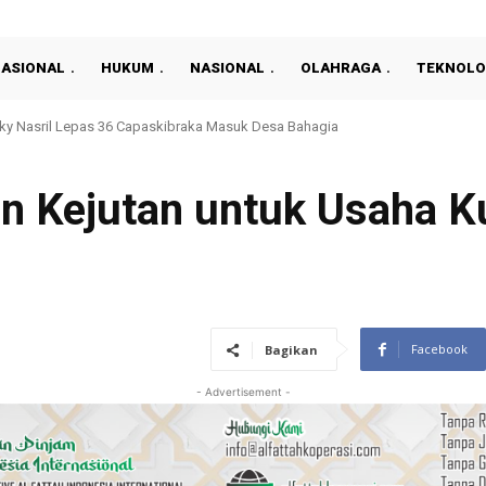
NASIONAL
HUKUM
NASIONAL
OLAHRAGA
TEKNOLO
asan Seksual terhadap Anak di OKU Timur, Tersangka Ditangkap
an Kejutan untuk Usaha Ku
Facebook
Bagikan
- Advertisement -