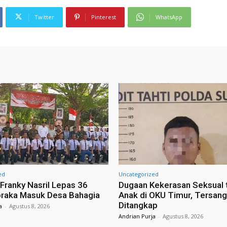
Twitter
Pinterest
WhatsApp
ed
Uncategorized
ranky Nasril Lepas 36
Dugaan Kekerasan Seksual 
raka Masuk Desa Bahagia
Anak di OKU Timur, Tersan
Ditangkap
a
-
Agustus 8, 2026
Andrian Purja
-
Agustus 8, 2026