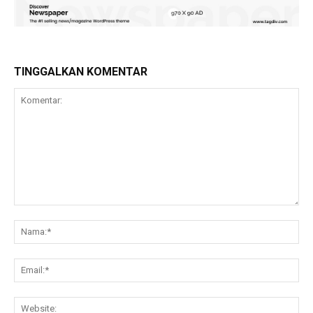
TINGGALKAN KOMENTAR
Komentar:
Na
Ema
Web