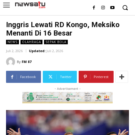
Inggris Lewati RD Kongo, Meksiko
Menanti Di 16 Besar
NEWS
OLAHRAGA
SEPAK BOLA
Juli 2, 2026
Updated:
Juli 2, 2026
By
FM 87
Facebook
Twitter
Pinterest
- Advertisement -