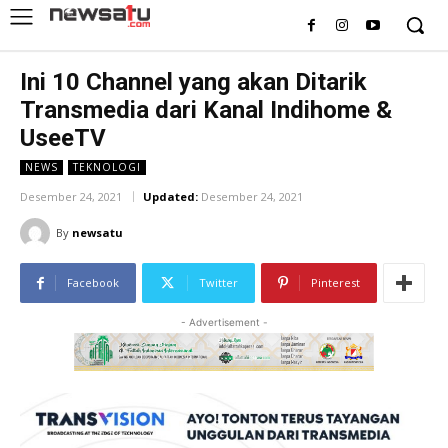
Ini 10 Channel yang akan Ditarik
Transmedia dari Kanal Indihome &
UseeTV
NEWS
TEKNOLOGI
Desember 24, 2021
Updated:
Desember 24, 2021
By
newsatu
Facebook
Twitter
Pinterest
- Advertisement -