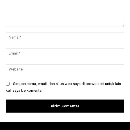
Komentar:
Na
Ema
Web
Simpan nama, email, dan situs web saya di browser ini untuk lain
kali saya berkomentar.