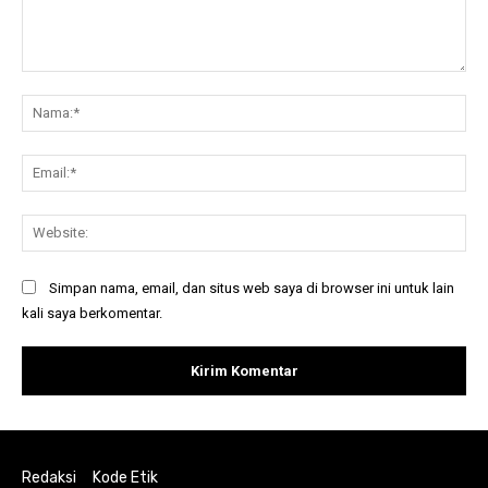
Komentar:
Na
Ema
Web
Simpan nama, email, dan situs web saya di browser ini untuk lain
kali saya berkomentar.
Redaksi
Kode Etik