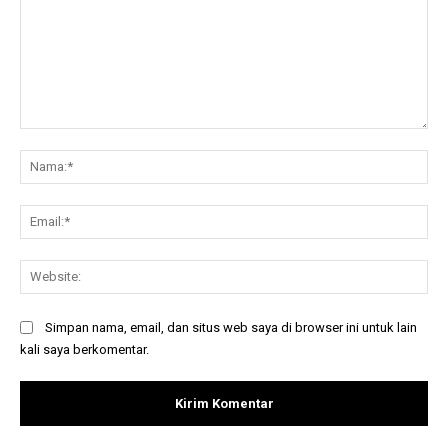
Komentar:
Na
Ema
Web
Simpan nama, email, dan situs web saya di browser ini untuk lain
kali saya berkomentar.