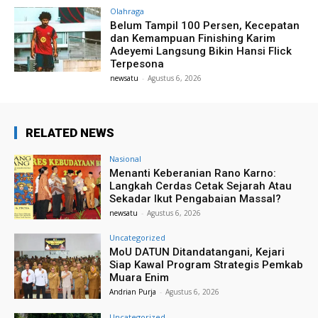
Olahraga
Belum Tampil 100 Persen, Kecepatan
dan Kemampuan Finishing Karim
Adeyemi Langsung Bikin Hansi Flick
Terpesona
newsatu
-
Agustus 6, 2026
RELATED NEWS
Nasional
Menanti Keberanian Rano Karno:
Langkah Cerdas Cetak Sejarah Atau
Sekadar Ikut Pengabaian Massal?
newsatu
-
Agustus 6, 2026
Uncategorized
MoU DATUN Ditandatangani, Kejari
Siap Kawal Program Strategis Pemkab
Muara Enim
Andrian Purja
-
Agustus 6, 2026
Uncategorized