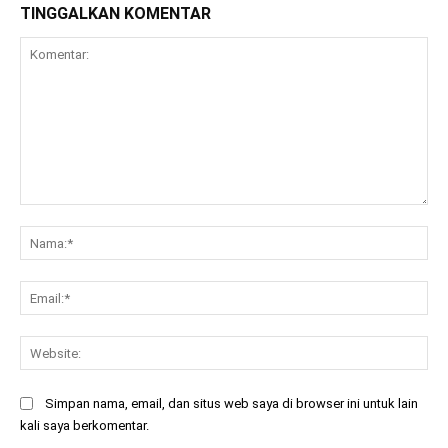
TINGGALKAN KOMENTAR
Komentar:
Na
Ema
Web
Simpan nama, email, dan situs web saya di browser ini untuk lain
kali saya berkomentar.