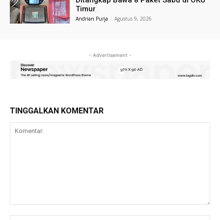
Timur
Andrian Purja
-
Agustus 9, 2026
- Advertisement -
TINGGALKAN KOMENTAR
Komentar:
Na