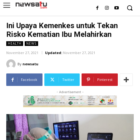
Ini Upaya Kemenkes untuk Tekan
Risko Kematian Ibu Melahirkan
HEALTH
NEWS
November 27, 2021
Updated:
November 27, 2021
By
newsatu
Facebook
Twitter
Pinterest
- Advertisement -