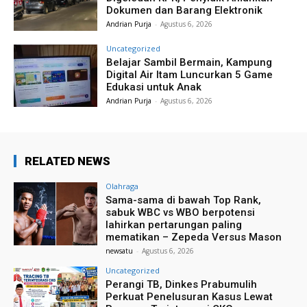
Dokumen dan Barang Elektronik
Andrian Purja
-
Agustus 6, 2026
Uncategorized
Belajar Sambil Bermain, Kampung
Digital Air Itam Luncurkan 5 Game
Edukasi untuk Anak
Andrian Purja
-
Agustus 6, 2026
RELATED NEWS
Olahraga
Sama-sama di bawah Top Rank,
sabuk WBC vs WBO berpotensi
lahirkan pertarungan paling
mematikan – Zepeda Versus Mason
newsatu
-
Agustus 6, 2026
Uncategorized
Perangi TB, Dinkes Prabumulih
Perkuat Penelusuran Kasus Lewat