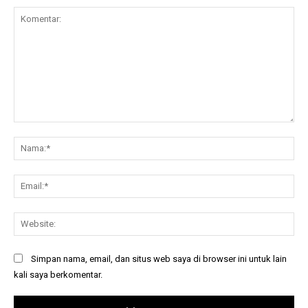
Komentar:
Na
Ema
Web
Simpan nama, email, dan situs web saya di browser ini untuk lain
kali saya berkomentar.