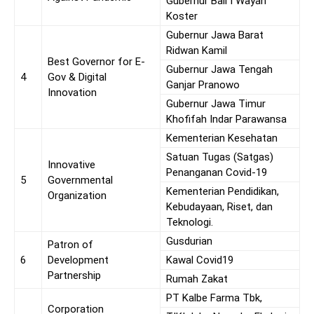
Gubernur Bali I Wayan
Koster
Gubernur Jawa Barat
Ridwan Kamil
Best Governor for E-
Gubernur Jawa Tengah
4
Gov & Digital
Ganjar Pranowo
Innovation
Gubernur Jawa Timur
Khofifah Indar Parawansa
Kementerian Kesehatan
Satuan Tugas (Satgas)
Innovative
Penanganan Covid-19
5
Governmental
Kementerian Pendidikan,
Organization
Kebudayaan, Riset, dan
Teknologi.
Gusdurian
Patron of
6
Development
Kawal Covid19
Partnership
Rumah Zakat
PT Kalbe Farma Tbk,
Corporation