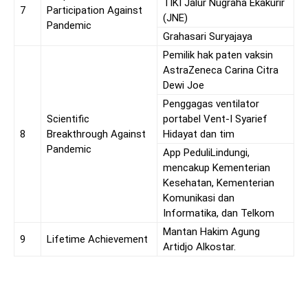
TIKI Jalur Nugraha Ekakurir
7
Participation Against
(JNE)
Pandemic
Grahasari Suryajaya
Pemilik hak paten vaksin
AstraZeneca Carina Citra
Dewi Joe
Penggagas ventilator
Scientific
portabel Vent-I Syarief
8
Breakthrough Against
Hidayat dan tim
Pandemic
App PeduliLindungi,
mencakup Kementerian
Kesehatan, Kementerian
Komunikasi dan
Informatika, dan Telkom
Mantan Hakim Agung
9
Lifetime Achievement
Artidjo Alkostar.