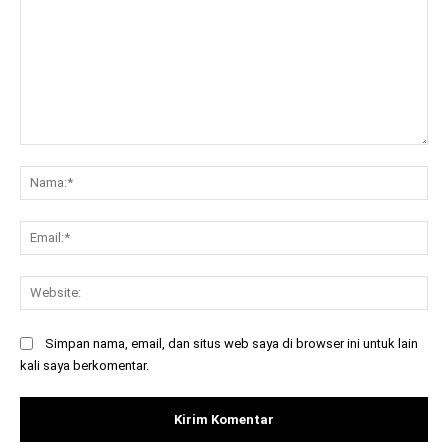
Komentar:
Na
Ema
Web
Simpan nama, email, dan situs web saya di browser ini untuk lain
kali saya berkomentar.