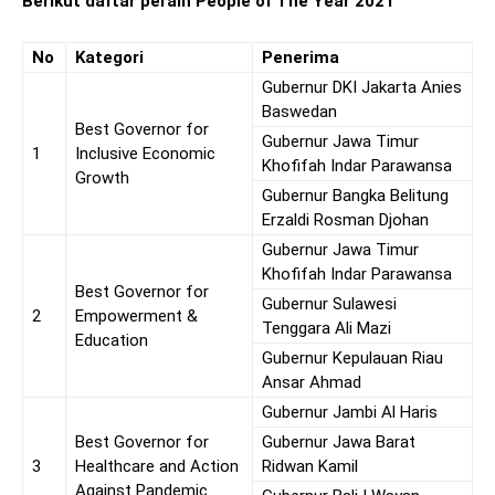
Berikut daftar peraih People of The Year 2021
No
Kategori
Penerima
Gubernur DKI Jakarta Anies
Baswedan
Best Governor for
Gubernur Jawa Timur
1
Inclusive Economic
Khofifah Indar Parawansa
Growth
Gubernur Bangka Belitung
Erzaldi Rosman Djohan
Gubernur Jawa Timur
Khofifah Indar Parawansa
Best Governor for
Gubernur Sulawesi
2
Empowerment &
Tenggara Ali Mazi
Education
Gubernur Kepulauan Riau
Ansar Ahmad
Gubernur Jambi Al Haris
Best Governor for
Gubernur Jawa Barat
3
Healthcare and Action
Ridwan Kamil
Against Pandemic