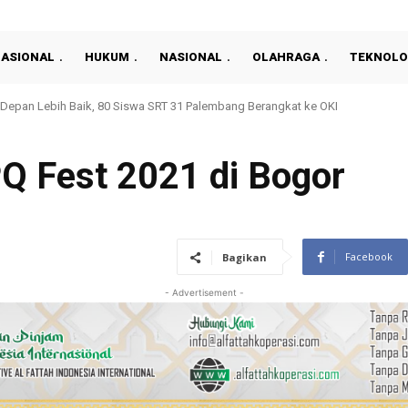
NASIONAL
HUKUM
NASIONAL
OLAHRAGA
TEKNOLO
an Lebih Baik, 80 Siswa SRT 31 Palembang Berangkat ke OKI
etok Bersama Pokdakan Tugu Mulya, Pemkab PALI Perkuat Ketahanan Pangan
PQ Fest 2021 di Bogor
Facebook
Bagikan
- Advertisement -