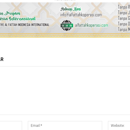
AR
Nama:*
Email:*