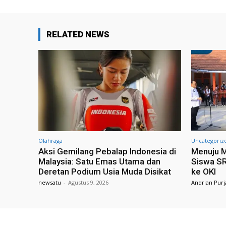
RELATED NEWS
Olahraga
Uncategoriz
Aksi Gemilang Pebalap Indonesia di
Menuju M
Malaysia: Satu Emas Utama dan
Siswa S
Deretan Podium Usia Muda Disikat
ke OKI
newsatu
-
Agustus 9, 2026
Andrian Purj