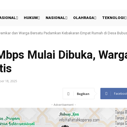
ASIONAL
HUKUM
NASIONAL
OLAHRAGA
TEKNOLOGI
amkar dan Warga Bersatu Padamkan Kebakaran Empat Rumah di Desa Bubusan
an Lima Tersangka, Kejari PALI Periksa Dua Legislator sebagai Saksi
Mbps Mulai Dibuka, Warg
tis
er 18, 2025
Faceboo
Bagikan
- Advertisement -