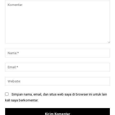
Komentar:
Na
Ema
Web
Simpan nama, email, dan situs web saya di browser ini untuk lain
kali saya berkomentar.