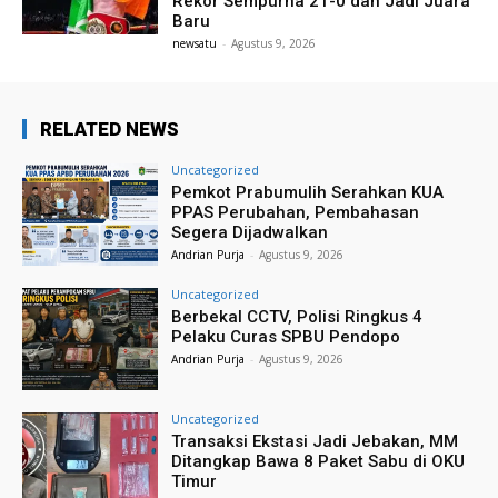
Rekor Sempurna 21-0 dan Jadi Juara
Baru
newsatu
-
Agustus 9, 2026
RELATED NEWS
Uncategorized
Pemkot Prabumulih Serahkan KUA
PPAS Perubahan, Pembahasan
Segera Dijadwalkan
Andrian Purja
-
Agustus 9, 2026
Uncategorized
Berbekal CCTV, Polisi Ringkus 4
Pelaku Curas SPBU Pendopo
Andrian Purja
-
Agustus 9, 2026
Uncategorized
Transaksi Ekstasi Jadi Jebakan, MM
Ditangkap Bawa 8 Paket Sabu di OKU
Timur