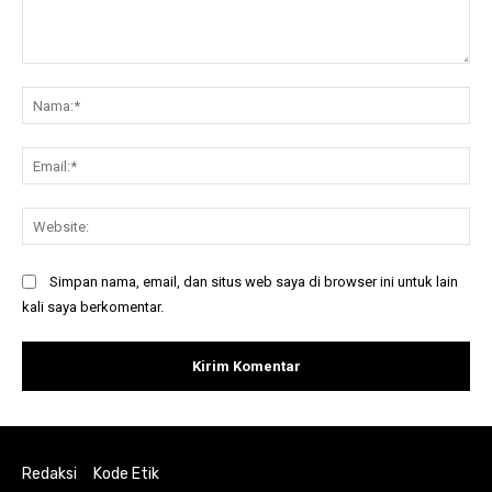
Komentar:
Na
Ema
Web
Simpan nama, email, dan situs web saya di browser ini untuk lain
kali saya berkomentar.
Redaksi
Kode Etik