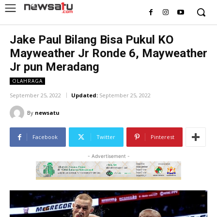
Jake Paul Bilang Bisa Pukul KO
Mayweather Jr Ronde 6, Mayweather
Jr pun Meradang
OLAHRAGA
September 25, 2022
Updated:
September 25, 2022
By
newsatu
Facebook
Twitter
Pinterest
- Advertisement -