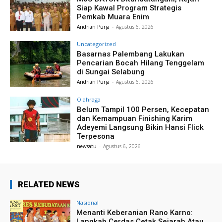
Siap Kawal Program Strategis
Pemkab Muara Enim
Andrian Purja
-
Agustus 6, 2026
Uncategorized
Basarnas Palembang Lakukan
Pencarian Bocah Hilang Tenggelam
di Sungai Selabung
Andrian Purja
-
Agustus 6, 2026
Olahraga
Belum Tampil 100 Persen, Kecepatan
dan Kemampuan Finishing Karim
Adeyemi Langsung Bikin Hansi Flick
Terpesona
newsatu
-
Agustus 6, 2026
RELATED NEWS
Nasional
Menanti Keberanian Rano Karno:
Langkah Cerdas Cetak Sejarah Atau