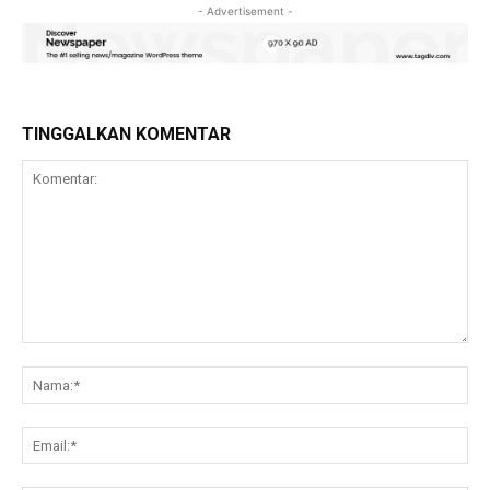
- Advertisement -
TINGGALKAN KOMENTAR
Komentar:
Na
Ema