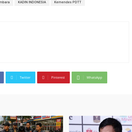
mbara
KADIN INDONESIA
Kemendes PDTT
Twitter
Pinterest
WhatsApp