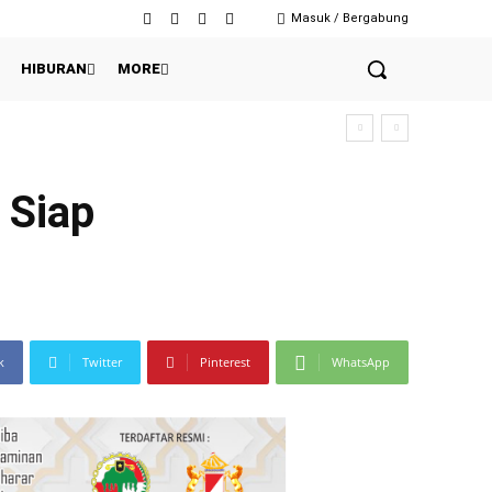
Masuk / Bergabung
HIBURAN
MORE
 Siap
k
Twitter
Pinterest
WhatsApp