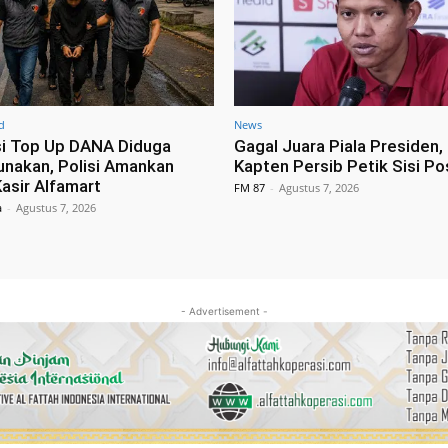
d
News
i Top Up DANA Diduga
Gagal Juara Piala Presiden, 
unakan, Polisi Amankan
Kapten Persib Petik Sisi Pos
asir Alfamart
FM 87
-
Agustus 7, 2026
a
-
Agustus 7, 2026
- Advertisement -