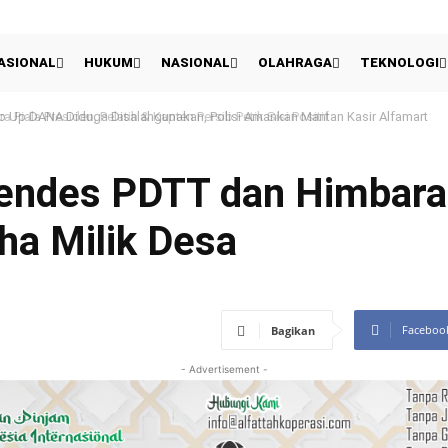
ASIONAL
HUKUM
NASIONAL
OLAHRAGA
TEKNOLOGI
Piala Presiden, Pelatih & Kapten Persib Petik Sisi Positif
ndes PDTT dan Himbara
ha Milik Desa
Faceboo
Bagikan
- Advertisement -