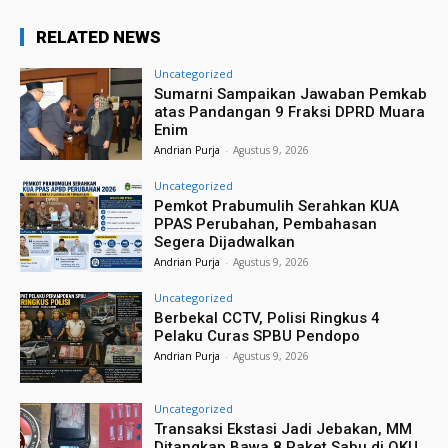
RELATED NEWS
Uncategorized
Sumarni Sampaikan Jawaban Pemkab
atas Pandangan 9 Fraksi DPRD Muara
Enim
Andrian Purja
-
Agustus 9, 2026
Uncategorized
Pemkot Prabumulih Serahkan KUA
PPAS Perubahan, Pembahasan
Segera Dijadwalkan
Andrian Purja
-
Agustus 9, 2026
Uncategorized
Berbekal CCTV, Polisi Ringkus 4
Pelaku Curas SPBU Pendopo
Andrian Purja
-
Agustus 9, 2026
Uncategorized
Transaksi Ekstasi Jadi Jebakan, MM
Ditangkap Bawa 8 Paket Sabu di OKU