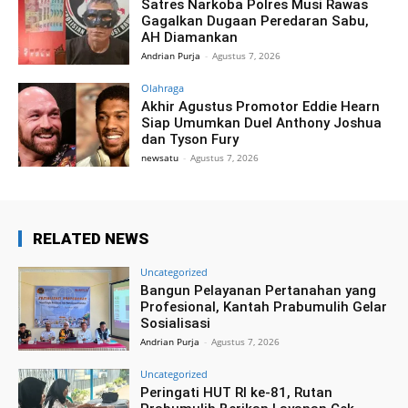
Satres Narkoba Polres Musi Rawas
Gagalkan Dugaan Peredaran Sabu,
AH Diamankan
Andrian Purja
-
Agustus 7, 2026
Olahraga
Akhir Agustus Promotor Eddie Hearn
Siap Umumkan Duel Anthony Joshua
dan Tyson Fury
newsatu
-
Agustus 7, 2026
RELATED NEWS
Uncategorized
Bangun Pelayanan Pertanahan yang
Profesional, Kantah Prabumulih Gelar
Sosialisasi
Andrian Purja
-
Agustus 7, 2026
Uncategorized
Peringati HUT RI ke-81, Rutan