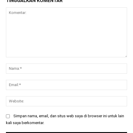
TINGGALKAN KOMENTAR
Komentar:
Na
Ema
Web
Simpan nama, email, dan situs web saya di browser ini untuk lain
kali saya berkomentar.