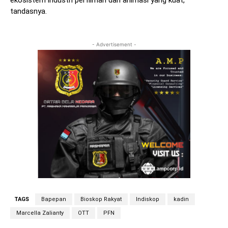
ekosistem industri perfilman dan animasi yang kuat,”
tandasnya.
- Advertisement -
TAGS
Bapepan
Bioskop Rakyat
Indiskop
kadin
Marcella Zalianty
OTT
PFN