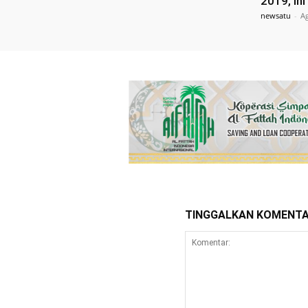
2019, In
newsatu
-
Ag
TINGGALKAN KOMENT