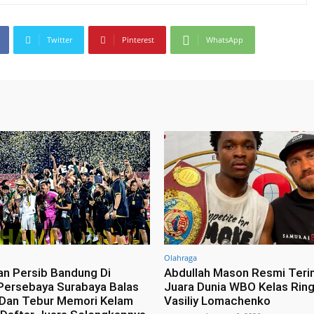
Twitter
Pinterest
WhatsApp
Olahraga
n Persib Bandung Di
Abdullah Mason Resmi Ter
 Persebaya Surabaya Balas
Juara Dunia WBO Kelas Ring
Dan Tebur Memori Kelam
Vasiliy Lomachenko