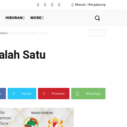
Masuk / Bergabung
HIBURAN
MORE
enko
alah Satu
k
Twitter
Pinterest
WhatsApp