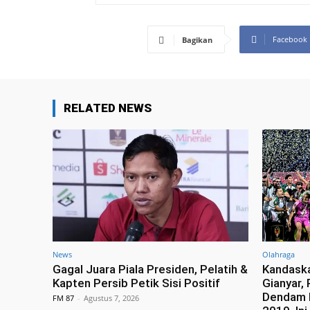
Facebook
Bagikan
RELATED NEWS
News
Olahraga
Gagal Juara Piala Presiden, Pelatih &
Kandaska
Kapten Persib Petik Sisi Positif
Gianyar,
Dendam 
FM 87
-
Agustus 7, 2026