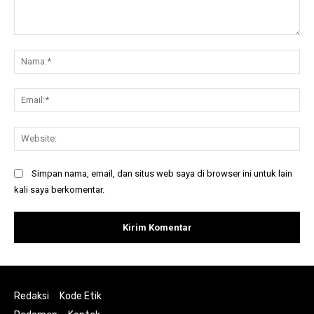
Komentar:
Na
Ema
Web
Simpan nama, email, dan situs web saya di browser ini untuk lain
kali saya berkomentar.
Redaksi
Kode Etik