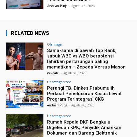
Andrian Purja
-
Agustus 6, 2026
RELATED NEWS
Olahraga
Sama-sama di bawah Top Rank,
sabuk WBC vs WBO berpotensi
lahirkan pertarungan paling
mematikan – Zepeda Versus Mason
newsatu
-
Agustus 6, 2026
Uncategorized
Perangi TB, Dinkes Prabumulih
Perkuat Penelusuran Kasus Lewat
Program Terintegrasi CKG
Andrian Purja
-
Agustus 6, 2026
Uncategorized
Rumah Kepala DKP Bengkulu
Digeledah KPK, Penyidik Amankan
Dokumen dan Barang Elektronik