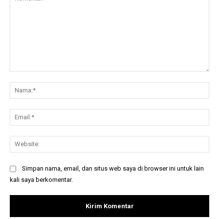
Komentar:
Na
Ema
Web
Simpan nama, email, dan situs web saya di browser ini untuk lain
kali saya berkomentar.