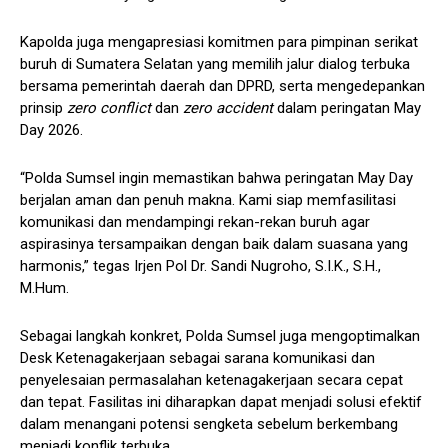
Kapolda juga mengapresiasi komitmen para pimpinan serikat
buruh di Sumatera Selatan yang memilih jalur dialog terbuka
bersama pemerintah daerah dan DPRD, serta mengedepankan
prinsip
zero conflict
dan
zero accident
dalam peringatan May
Day 2026.
“Polda Sumsel ingin memastikan bahwa peringatan May Day
berjalan aman dan penuh makna. Kami siap memfasilitasi
komunikasi dan mendampingi rekan-rekan buruh agar
aspirasinya tersampaikan dengan baik dalam suasana yang
harmonis,” tegas Irjen Pol Dr. Sandi Nugroho, S.I.K., S.H.,
M.Hum.
Sebagai langkah konkret, Polda Sumsel juga mengoptimalkan
Desk Ketenagakerjaan sebagai sarana komunikasi dan
penyelesaian permasalahan ketenagakerjaan secara cepat
dan tepat. Fasilitas ini diharapkan dapat menjadi solusi efektif
dalam menangani potensi sengketa sebelum berkembang
menjadi konflik terbuka.