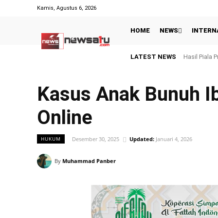
Kamis, Agustus 6, 2026
HOME
NEWS
INTERN
LATEST NEWS
Hasil Piala Pre
Polisi, TN
Kasus Anak Bunuh Ib
Online
Desember 30, 2025
Updated:
Januari 4, 2026
HUKUM
By
Muhammad Panber