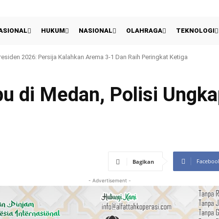
ASIONAL
HUKUM
NASIONAL
OLAHRAGA
TEKNOLOGI
siden 2026: Persija Kalahkan Arema 3-1 Dan Raih Peringkat Ketiga
I, Damkar dan Warga Bersatu Padamkan Kebakaran Empat Rumah di Desa Bubu
u di Medan, Polisi Ungk
Faceboo
Bagikan
- Advertisement -