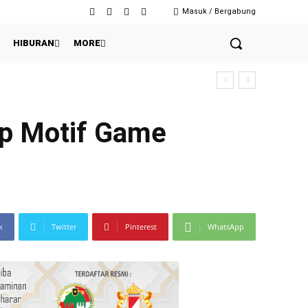
Masuk / Bergabung
HIBURAN
MORE
san
ap Motif Game
k
Twitter
Pinterest
WhatsApp