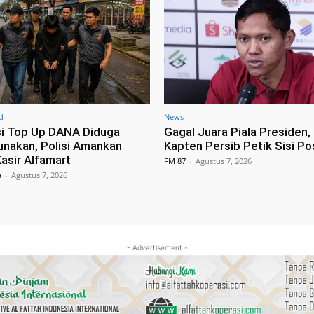
d
News
i Top Up DANA Diduga
Gagal Juara Piala Presiden, 
unakan, Polisi Amankan
Kapten Persib Petik Sisi Pos
asir Alfamart
FM 87
-
Agustus 7, 2026
a
-
Agustus 7, 2026
- Advertisement -