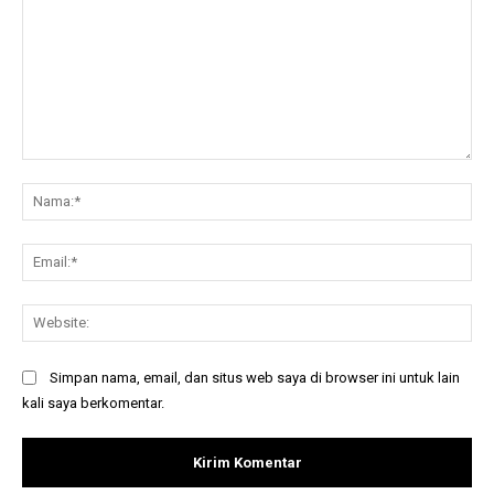
Komentar:
Na
Ema
Web
Simpan nama, email, dan situs web saya di browser ini untuk lain
kali saya berkomentar.