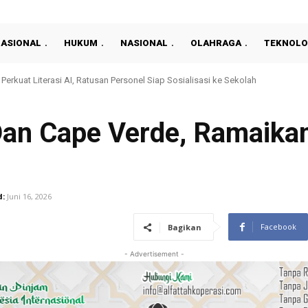
NASIONAL
HUKUM
NASIONAL
OLAHRAGA
TEKNOLO
residen 2026: Persija Kalahkan Arema 3-1 Dan Raih Peringkat Ketiga
Dan Cape Verde, Ramaika
d:
Juni 16, 2026
Facebook
Bagikan
- Advertisement -