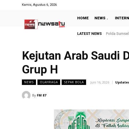
Kamis, Agustus 6, 2026
HOME
NEWS
INTER
LATEST NEWS
Hasil Piala P
Kejutan Arab Saudi 
Grup H
Juni 16, 2026
Update
NEWS
OLAHRAGA
SEPAK BOLA
By
FM 87