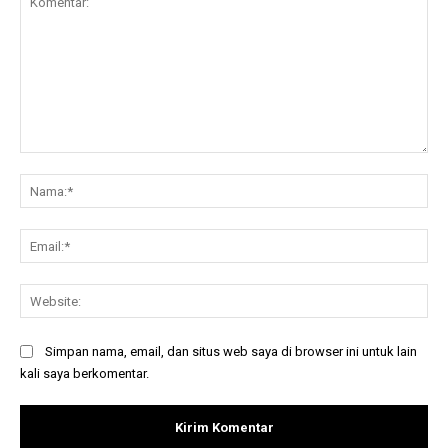
Komentar:
Na
Ema
Web
Simpan nama, email, dan situs web saya di browser ini untuk lain
kali saya berkomentar.