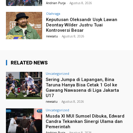
Andrian Purja
-
Agustus 8, 2026
Olahraga
Keputusan Oleksandr Usyk Lawan
Deontay Wilder Justru Tuai
Kontroversi Besar
newsatu
-
Agustus 8, 2026
RELATED NEWS
Uncategorized
Sering Jumpa di Lapangan, Bina
Taruna Hanya Bisa Cetak 1 Gol ke
Gawang Nawasena di Liga Jakarta
U17
newsatu
-
Agustus 8, 2026
Uncategorized
Musda XI MUI Sumsel Dibuka, Edward
Candra Tekankan Sinergi Ulama dan
Pemerintah
Andrian Purja
-
Agustus 8, 2026